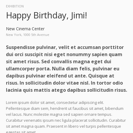
EXHIBITION
Happy Birthday, Jimi!
New Cinema Center
New York, 1000 5th Avenue
Suspendisse pulvinar, velit et accumsan porttitor
dui orci suscipit nisi eget nonummy sapien quam
sit amet risus. Sed convallis magna eget dui
ullamcorper porta. Nulla diam felis, pulvinar eu
dapibus pulvinar eleifend ut ante. Quisque at
risus. In sollicitudin dolor vitae nisl. In tortor odio
lacinia quis mattis atego dapibus sollicitudin risus.
Lorem ipsum dolor sit amet, consectetur adipiscing elit.
Pellentesque diam sem, hendrerit ut faucibus sit amet, bibendum
vel lacus. Nunc molestie magna sed sapien ornare tempus.
Curabitur venenatis ipsum nec ligula placerat sollicitudin. Curabitur
sit amet magna quam. Praesent in libero vel turpis pellentesque
egestas sit amet.