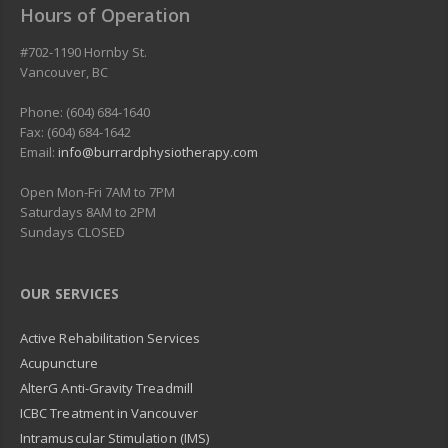
Hours of Operation
#702-1190 Hornby St.
Vancouver
,
BC
Phone: (604) 684-1640
Fax: (604) 684-1642
Email:
info@burrardphysiotherapy.com
Open Mon-Fri 7AM to 7PM
Saturdays 8AM to 2PM
Sundays CLOSED
OUR SERVICES
Active Rehabilitation Services
Acupuncture
AlterG Anti-Gravity Treadmill
ICBC Treatment in Vancouver
Intramuscular Stimulation (IMS)