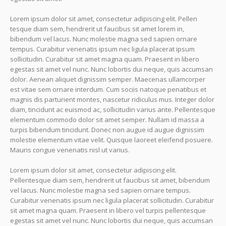
Lorem ipsum dolor sit amet, consectetur adipiscing elit. Pellen
tesque diam sem, hendrerit ut faucibus sit amet lorem in,
bibendum vel lacus. Nunc molestie magna sed sapien ornare
tempus. Curabitur venenatis ipsum nec ligula placerat ipsum
sollicitudin. Curabitur sit amet magna quam. Praesent in libero
egestas sit amet vel nunc. Nunc lobortis dui neque, quis accumsan
dolor. Aenean aliquet dignissim semper. Maecenas ullamcorper
est vitae sem ornare interdum. Cum sociis natoque penatibus et
magnis dis parturient montes, nascetur ridiculus mus. Integer dolor
diam, tincidunt ac euismod ac, sollicitudin varius ante. Pellentesque
elementum commodo dolor sit amet semper. Nullam id massa a
turpis bibendum tincidunt. Donec non augue id augue dignissim
molestie elementum vitae velit. Quisque laoreet eleifend posuere.
Mauris congue venenatis nisl ut varius.
Lorem ipsum dolor sit amet, consectetur adipiscing elit.
Pellentesque diam sem, hendrerit ut faucibus sit amet, bibendum
vel lacus. Nunc molestie magna sed sapien ornare tempus.
Curabitur venenatis ipsum nec ligula placerat sollicitudin. Curabitur
sit amet magna quam. Praesent in libero vel turpis pellentesque
egestas sit amet vel nunc. Nunc lobortis dui neque, quis accumsan