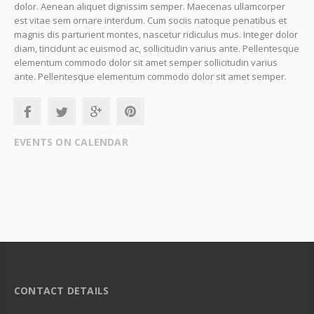
dolor. Aenean aliquet dignissim semper. Maecenas ullamcorper
est vitae sem ornare interdum. Cum sociis natoque penatibus et
magnis dis parturient montes, nascetur ridiculus mus. Integer dolor
diam, tincidunt ac euismod ac, sollicitudin varius ante. Pellentesque
elementum commodo dolor sit amet semper sollicitudin varius
ante. Pellentesque elementum commodo dolor sit amet semper.
EVENTS ON CALENDAR
CONTACT DETAILS